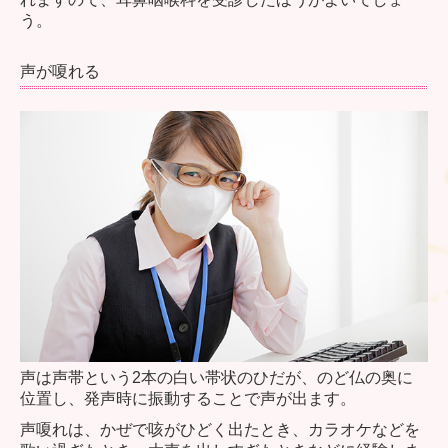
う。
声が嗄れる
声は声帯という2本の白い帯状のひだが、のど仏の奥に
位置し、発声時に振動することで声が出ます。
声嗄れは、かぜで咳がひどく出たとき、カラオケなどを