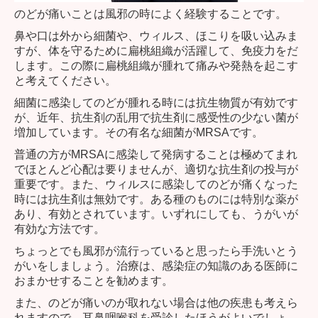
のどが痛いことは風邪の時によく経験することです。
鼻や口は外から細菌や、ウィルス、ほこりを吸い込みま
すが、体を守るために扁桃組織が活躍して、免疫力をだ
します。この際に扁桃組織が腫れて痛みや発熱を起こす
と考えてください。
細菌に感染してのどが腫れる時には抗生物質が有効です
が、近年、抗生剤の乱用で抗生剤に感受性の少ない菌が
増加しています。その有名な細菌がMRSAです。
普通の方がMRSAに感染して発病することは極めてまれ
でほとんど心配は要りませんが、適切な抗生剤の投与が
重要です。また、ウィルスに感染してのどが痛くなった
時には抗生剤は無効です。ある種のものには特別な薬が
あり、有効とされています。いずれにしても、うがいが
有効な方法です。
ちょっとでも風邪が流行っていると思ったら手洗いとう
がいをしましょう。治療は、感染症の知識のある医師に
おまかせすることを勧めます。
また、のどが痛いのが取れない場合は他の疾患も考えら
れますので、耳鼻咽喉科を受診したほうがよいでしょ