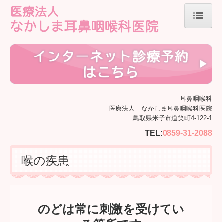
ホーム
院長紹介
診療のご案内
初診の方へ
耳鼻咽喉科
医療法人 なかしま耳鼻咽喉科医院
鼻の疾患
鳥取県米子市道笑町4-122-1
耳の疾患
TEL:
0859-31-2088
喉の疾患
喉の疾患
めまい・耳鳴り
施設基準等
施設・設備のご案内
のどは常に刺激を受けてい