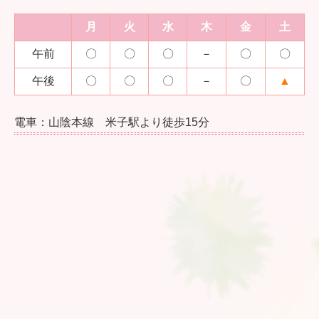
月
火
水
木
金
土
午前
〇
〇
〇
－
〇
〇
午後
〇
〇
〇
－
〇
▲
電⾞：⼭陰本線 ⽶⼦駅より徒歩15分