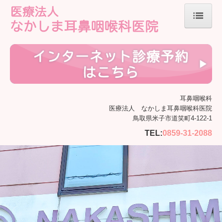
ホーム
院長紹介
診療のご案内
初診の方へ
耳鼻咽喉科
医療法人 なかしま耳鼻咽喉科医院
鼻の疾患
鳥取県米子市道笑町4-122-1
耳の疾患
TEL:
0859-31-2088
喉の疾患
めまい・耳鳴り
施設基準等
施設・設備のご案内